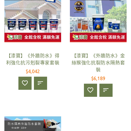
【漆寶】《外牆防水》得
【漆寶】《外牆防水》金
利強化抗污剋裂專家套裝
絲猴強化抗裂防水隔熱套
裝
$4,042
$6,189