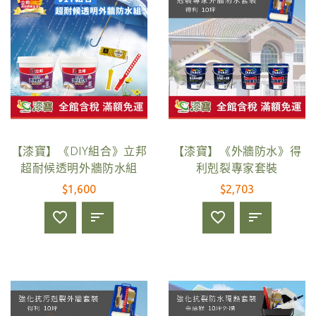
【漆寶】《DIY組合》立邦
【漆寶】《外牆防水》得
超耐候透明外牆防水組
利剋裂專家套裝
$1,600
$2,703