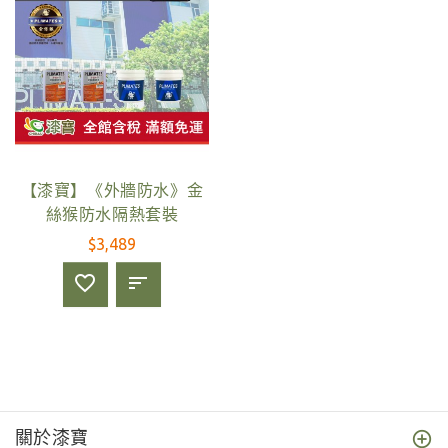
【漆寶】《外牆防水》金
絲猴防水隔熱套裝
$3,489
關於漆寶