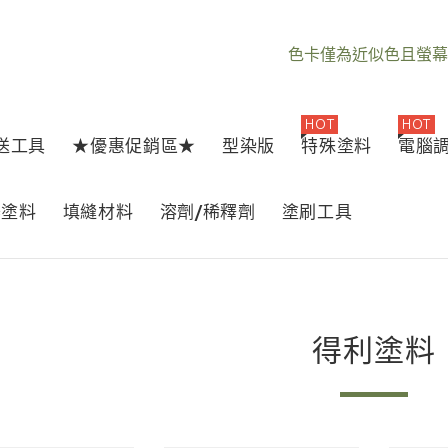
色卡僅為近似色且螢幕
HOT
HOT
1送工具
★優惠促銷區★
型染版
特殊塗料
電腦
器塗料
填縫材料
溶劑/稀釋劑
塗刷工具
得利塗料