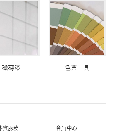
磁磚漆
色票工具
漆寶服務
會員中心