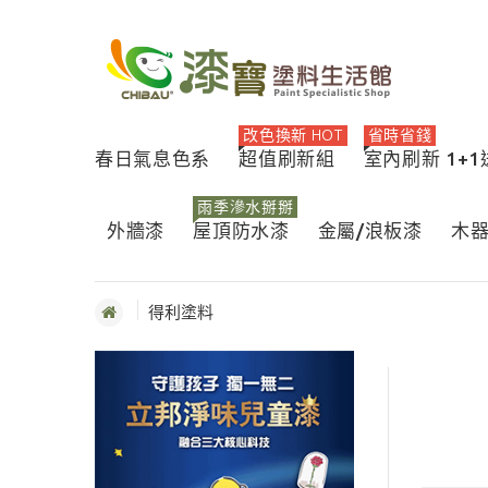
改色換新 HOT
省時省錢
春日氣息色系
超值刷新組
室內刷新 1+
雨季滲水掰掰
外牆漆
屋頂防水漆
金屬/浪板漆
木
得利塗料