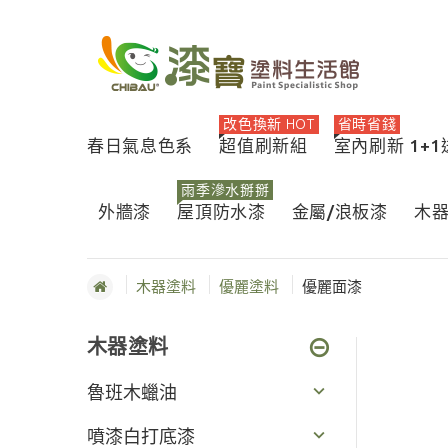
改色換新 HOT
省時省錢
春日氣息色系
超值刷新組
室內刷新 1+
雨季滲水掰掰
外牆漆
屋頂防水漆
金屬/浪板漆
木
木器塗料
優麗塗料
優麗面漆
木器塗料
魯班木蠟油
噴漆白打底漆