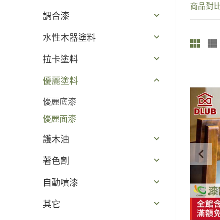
商品對比 
調合漆
水性木器塗料
拉卡塗料
優麗塗料
優麗底漆
優麗面漆
護木油
著色劑
自動噴漆
其它