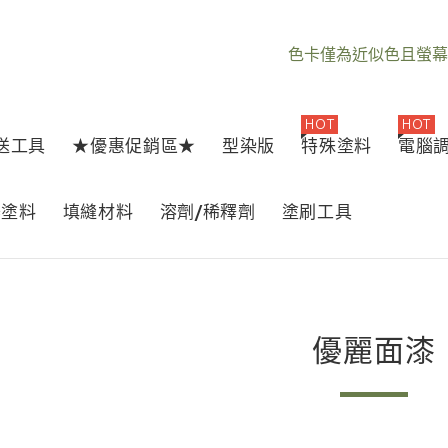
色卡僅為近似色且螢幕
HOT
HOT
1送工具
★優惠促銷區★
型染版
特殊塗料
電腦
器塗料
填縫材料
溶劑/稀釋劑
塗刷工具
優麗面漆