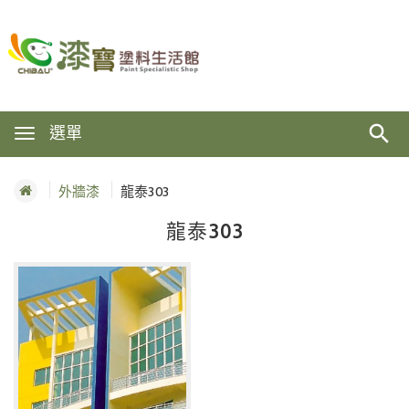
選單
外牆漆
龍泰303
龍泰303