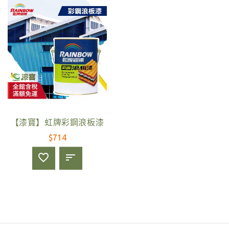
【漆寶】虹牌彩鋼浪板漆
$714