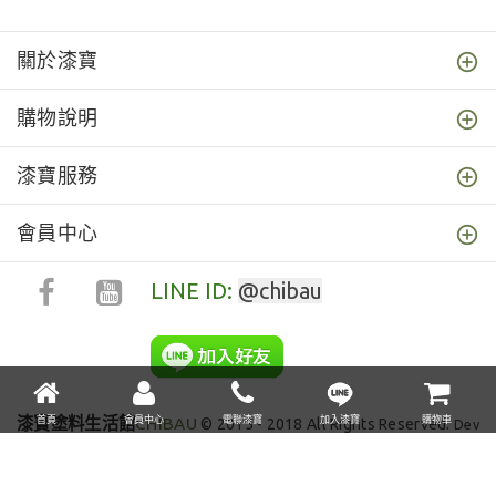
關於漆寶
購物說明
漆寶服務
會員中心
LINE ID:
@chibau
漆寶塗料生活館
CHIBAU
首頁
會員中心
電聯漆寶
加入漆寶
購物車
© 2015 - 2018 All Rights Reserved.
Dev
OUOrange
總瀏覽人數: 17071496 在線人數: 147