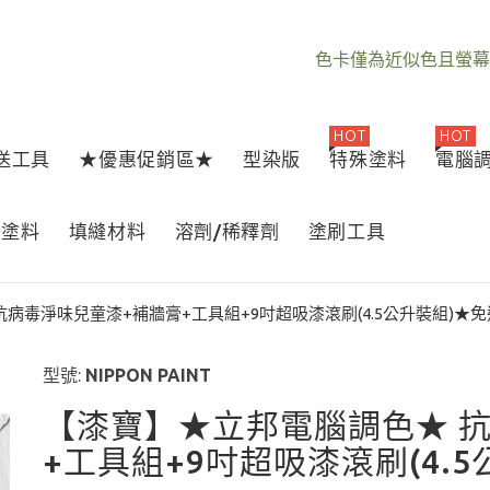
色卡僅為近似色且螢幕
HOT
HOT
1送工具
★優惠促銷區★
型染版
特殊塗料
電腦
器塗料
填縫材料
溶劑/稀釋劑
塗刷工具
病毒淨味兒童漆+補牆膏+工具組+9吋超吸漆滾刷(4.5公升裝組)★
型號:
NIPPON PAINT
【漆寶】★立邦電腦調色★ 
+工具組+9吋超吸漆滾刷(4.