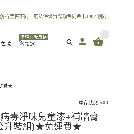
解析度皆不同，無法保證實際顏色同色卡100%相同
0
呈現自我風格色
調色漆
內牆漆
免運費★
庫存狀態:
500
抗病毒淨味兒童漆+補牆膏
5公升裝組)★免運費★