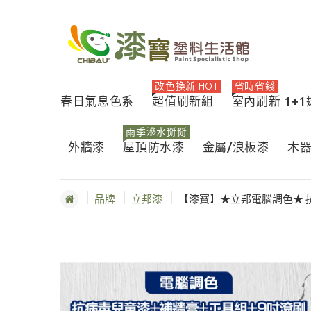
改色換新 HOT
省時省錢
春日氣息色系
超值刷新組
室內刷新 1+
雨季滲水掰掰
外牆漆
屋頂防水漆
金屬/浪板漆
木
品牌
立邦漆
【漆寶】★立邦電腦調色★ 抗