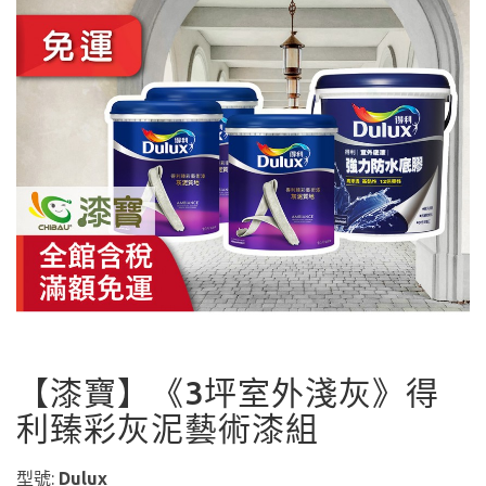
【漆寶】《3坪室外淺灰》得
利臻彩灰泥藝術漆組
型號:
Dulux