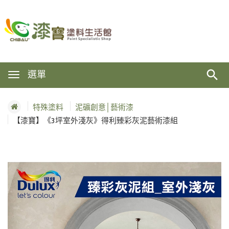
選單
特殊塗料
泥礦創意│藝術漆
【漆寶】《3坪室外淺灰》得利臻彩灰泥藝術漆組