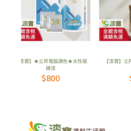
光內牆
【漆寶】立邦淨味抗菌防霉補牆膏
【漆寶
★多件享優惠
$130