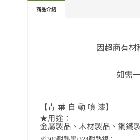
商品介紹
因超商有材
如需
【青 葉 自 動 噴 漆】
★用途：
金屬製品、木材製品、鋼鐵
※309耐熱黑/324耐熱銀：