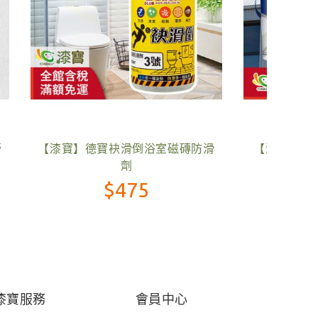
底+面
【漆寶】南星油漆去漆劑
【漆
$242
漆寶服務
會員中心