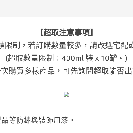
123 金色
125電鍍銀
【超取注意事項】
積限制，若訂購數量較多，請改選宅配
127紅豆
(
超取數量限制
：
400ml 裝 x 10罐。)
一次購買多樣商品，可先詢問超取能否出
130咖啡
147紅丹
156紫色
製品等防鏽與裝飾用漆。