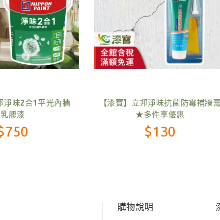
】德寶袂滑倒浴室磁磚防滑
【漆寶】得利水性隔熱浪板
劑
漆組
$475
$2,600
購物說明