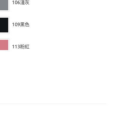
106淺灰
109黑色
113粉紅
117檸檬黃
120百合白
122象牙