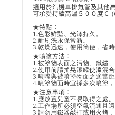
適用於汽機車排氣管及其他
可承受持續高溫５００度Ｃ
(
★特點：
1.色彩鮮豔、光澤持久。
2.耐刷洗永保常新。
3.乾燥迅速，使用簡便，省
★噴塗方法：
1.被塗物表面之污物、鐵鏽
2.使用前請搖晃漆罐使漆混
3.噴嘴與被噴塗物面之適當
4.噴塗物面時宜採多次噴塗
★注意事項：
1.應放置兒童不易取得之處。
2.工作場所必須空氣流通且
3.請勿用鐵器敲打或用火烤