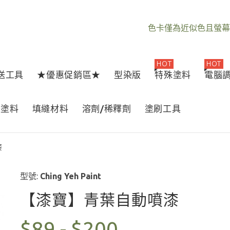
色卡僅為近似色且螢幕
HOT
HOT
1送工具
★優惠促銷區★
型染版
特殊塗料
電腦
器塗料
填縫材料
溶劑/稀釋劑
塗刷工具
漆
型號:
Ching Yeh Paint
【漆寶】青葉自動噴漆
$89 - $200