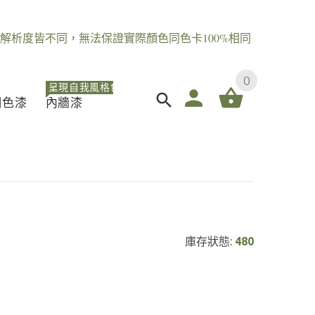
解析度皆不同，無法保證實際顏色同色卡100%相同
0
呈現自我風格色
調色漆
內牆漆
庫存狀態:
480