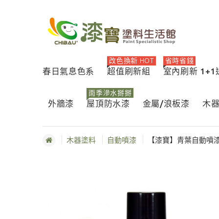
改色換新 HOT
省時省錢
春日氣息色系
超值刷新組
室內刷新 1+
雨季滲水掰掰
外牆漆
屋頂防水漆
金屬/浪板漆
木
木器塗料
自動噴漆
【漆寶】青葉自動噴