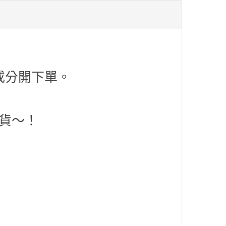
124 銀色
126孔雀藍
或分開下單。
128透明
貨～！
143嫩綠
151堅達藍
198捲門藍