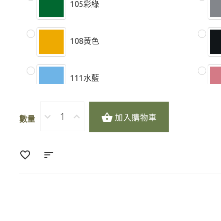
105彩綠
108黃色
111水藍
115橘紅
加入購物車
數量
118馬達灰
121米色