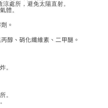
陰涼處所，避免太陽直射。
面氣體。
溶劑。
異丙醇、硝化纖維素、二甲醚。
爆炸。
場所。
膚。