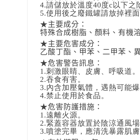
4.請儲放於溫度
40
度
c
以下之
5.使用後之廢鐵罐請放掉裡
★主要成分：
特殊合成樹脂、顏料、有機
★主要危害成分：
乙酸丁酯、甲苯、二甲苯、
★危害警告訊息：
1.刺激眼睛、皮膚、呼吸道。
2.吞食有害。
3.內含加壓氣體，遇熱可能
4.禁止使用於食品。
★危害防護措施：
1.遠離火源。
2.緊蓋容器放置於陰涼通風
3.噴塗完畢，應清洗暴露肌