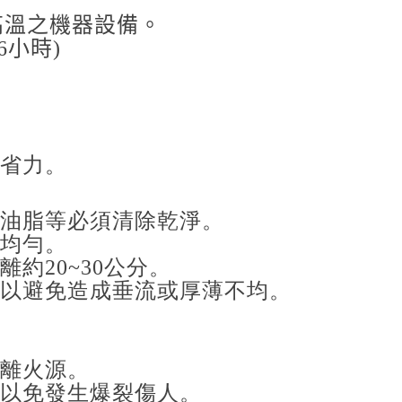
209黑色平光
高溫之機器設備。
6
小時
)
228透明平光
324耐熱銀 $200
時省力。
、油脂等必須清除乾淨。
合均勻。
距離約
20~30
公分。
，以避免造成垂流或厚薄不均。
遠離火源。
，以免發生爆裂傷人。