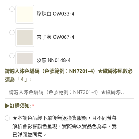
珍珠白 OW033-4
杏子灰 OW067-4
汝窯 NN0148-4
請輸入漆色編碼（色號範例：NN7201-4）★磁磚漆尾數必
須為「４」:
可可蛋奶 NN0907-4
▶訂購須知:
*
太空漫步 NN0037-4
★本調色品經下單後無退換貨服務，且不同螢幕
解析會影響顏色呈現，實際需以實品色為準，我
沉色月光 YC0070-4
已詳閱並同意。