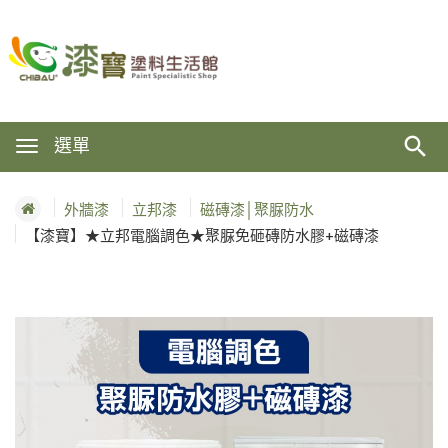
選單
外牆漆
立邦漆
磁磚漆│聚脲防水
【漆寶】★立邦電腦調色★聚脲免砸磚防水膠+磁磚漆