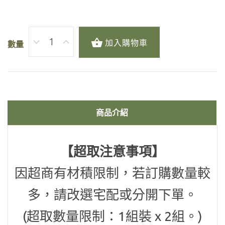
蕭瑟西風 BC5701-4
加入購物車
數量
漁光曲 NN7310-4
荷蘭乳酪 NN3401-4
商品介紹
巧克力屑 NN2460-4
【超取注意事項】
因超商有材積限制，若訂購數量較
多，請改選宅配或分開下單。
(
超取數量限制
：
1
組
裝 x 2組。)