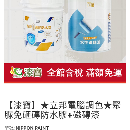
【漆寶】★立邦電腦調色★聚
脲免砸磚防水膠+磁磚漆
型號:
NIPPON PAINT