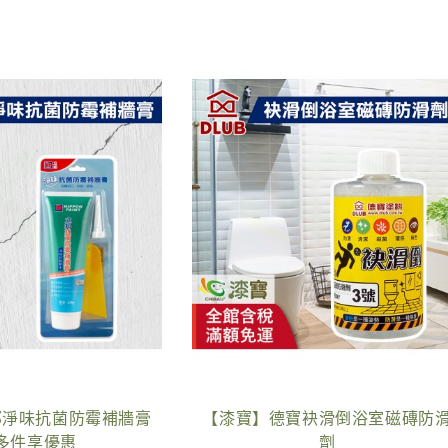
寶】得利水性隔熱浪板底+面
【漆寶】南星油漆去
漆組