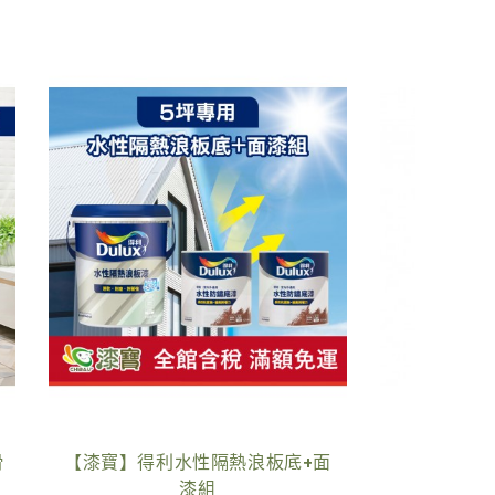
漆劑
【漆寶】正豐開刀
【漆