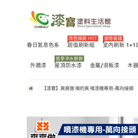
改色換新 HOT
省時省錢
春日氣息色系
超值刷新組
室內刷新 1+
雨季滲水掰掰
外牆漆
屋頂防水漆
金屬/浪板漆
木
【漆寶】爽爽做 噴的爽 噴漆機專用-萬向接頭