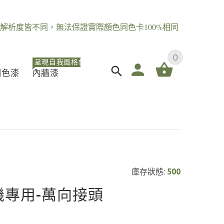
解析度皆不同，無法保證實際顏色同色卡100%相同
0
呈現自我風格色
調色漆
內牆漆
庫存狀態:
500
機專用-萬向接頭