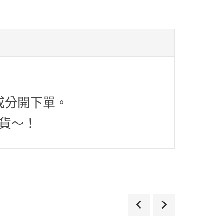
或分開下單。
貨～！