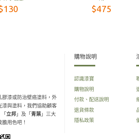
$242
$2,600
購物說明
認識漆寶
購物說明
乳膠漆或防治壁癌塗料，外
付款、配送說明
光漆與塗料，我們協助顧客
退貨條款
、「
立邦
」及「
青葉
」三大
隱私政策
放膽用色吧！