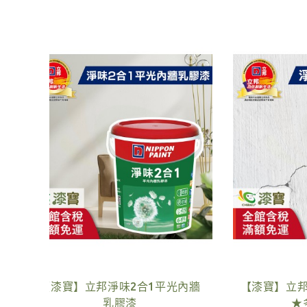
補牆膏
【漆寶】德寶袂滑倒浴室磁磚防滑
【漆
劑