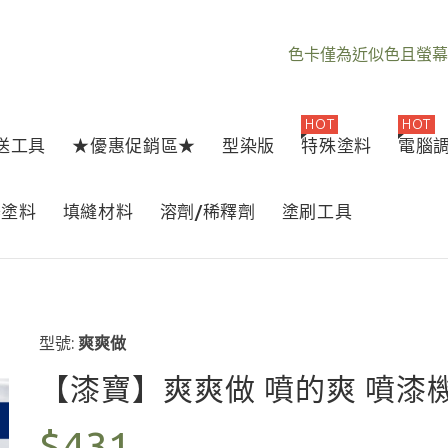
色卡僅為近似色且螢幕
HOT
HOT
1送工具
★優惠促銷區★
型染版
特殊塗料
電腦
器塗料
填縫材料
溶劑/稀釋劑
塗刷工具
型號:
爽爽做
【漆寶】爽爽做 噴的爽 噴漆
$431