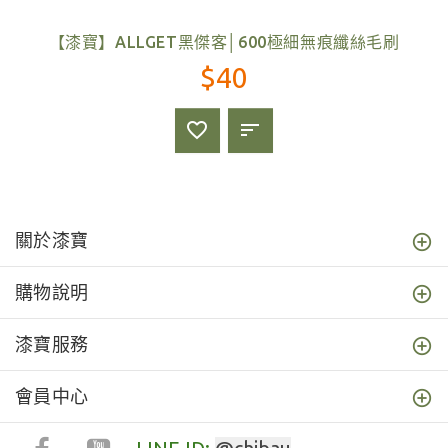
【漆寶】ALLGET黑傑客│600極細無痕纖絲毛刷
$40
關於漆寶
購物說明
漆寶服務
會員中心