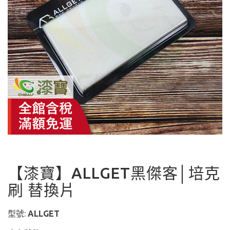
【漆寶】ALLGET黑傑客│培克
刷 替換片
型號:
ALLGET