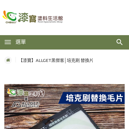
選單
【漆寶】ALLGET黑傑客│培克刷 替換片